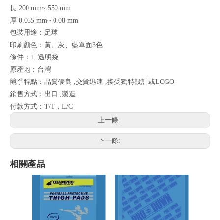
長 200 mm~ 550 mm
厚 0.055 mm~ 0.08 mm
包裝用途：足球
印刷顏色：黃、灰、藍單面3色
條件：1. 透明袋
原產地：台灣
競爭特點：品質優良 ,交貨迅速 ,接受獨特設計或LOGO
銷售方式：出口 ,製造
付款方式：T/T，L/C
上一條:
下一條:
相關產品