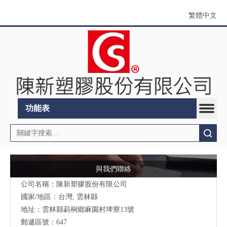
繁體中文
功能表
搜索
與我們聯絡
公司名稱：陳新塑膠股份有限公司
國家/地區：台灣, 雲林縣
地址：
雲林縣莿桐鄉麻園村埤寮13號
郵遞區號：647