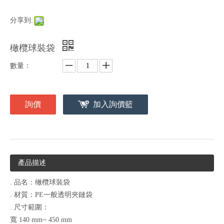
分享到:
橄欖球裝袋
數量：
詢價
加入詢價籃
產品描述
. 品名：橄欖球裝袋
. 材質：PE一般透明夾鏈袋
. 尺寸範圍：
寬 140 mm~ 450 mm