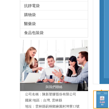
抗靜電袋
購物袋
醫藥袋
食品包裝袋
與我們聯絡
公司名稱：陳新塑膠股份有限公司
國家/地區：台灣, 雲林縣
地址：
雲林縣莿桐鄉麻園村埤寮13號