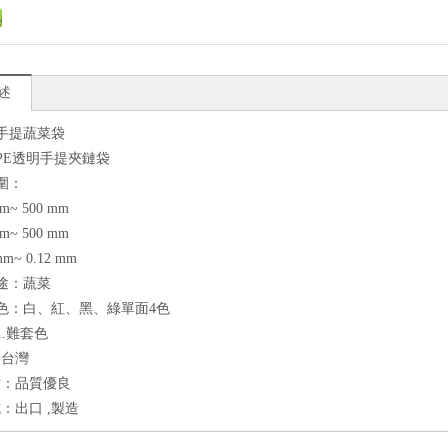
述
：手提蔬菜袋
：PE透明手提夾鏈袋
範圍：
m~ 500 mm
m~ 500 mm
mm~ 0.12 mm
用途：蔬菜
顏色：白、紅、黑、綠單面4色
1.難套色
：台灣
點：品質優良
：出口 ,製造