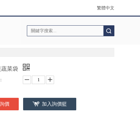
繁體中文
搜索
提蔬菜袋
：
詢價
加入詢價籃