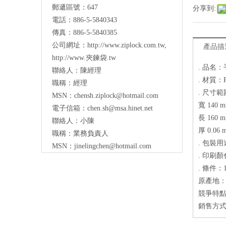
郵遞區號：647
分享到:
電話：886-5-5840343
傳真：886-5-5840385
公司網址：
http://www.ziplock.com.tw
,
產品描
http://www.夾鍊袋.tw
. 品名
聯絡人：陳經理
. 材質
職稱：經理
. 尺寸
MSN：
chensh.ziplock@hotmail.com
寬 140 m
電子信箱：
chen.sh@msa.hinet.net
長 160 m
聯絡人：小陳
厚 0.06 
職稱：業務負責人
. 包裝
MSN：
jinelingchen@hotmail.com
. 印刷
. 條件：
原產地
競爭特
銷售方式