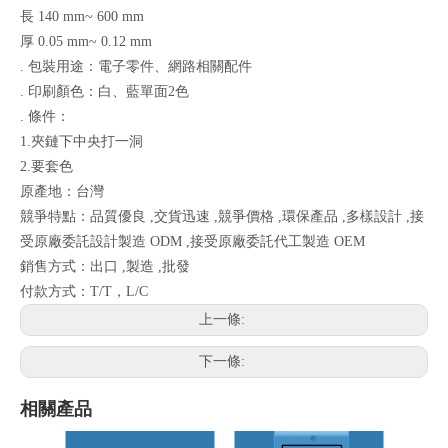
長 140 mm~ 600 mm
厚 0.05 mm~ 0.12 mm
. 包裝用途：電子零件、網路相關配件
. 印刷顏色：白、藍單面2色
. 條件：
1.夾鏈下中央打一洞
2.要套色
原產地：台灣
競爭特點：品質優良 ,交貨迅速 ,競爭價格 ,環保產品 ,多樣設計 ,接
受原廠委託設計製造 ODM ,接受原廠委託代工製造 OEM
銷售方式：出口 ,製造 ,批發
付款方式：T/T，L/C
上一條:
下一條:
相關產品